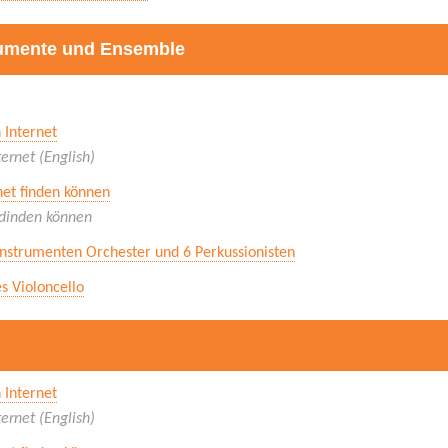
rumente und Ensemble
n Internet
ternet (English)
rnet finden können
t dinden können
nstrumenten Orchester und 6 Perkussionisten
s Violoncello
n Internet
ternet (English)