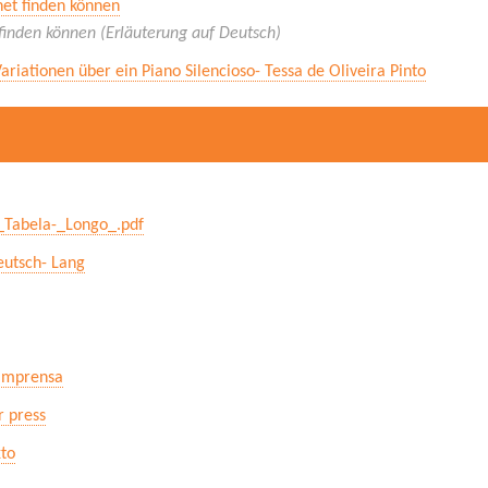
rnet finden können
t finden können (Erläuterung auf Deutsch)
Variationen über ein Piano Silencioso- Tessa de Oliveira Pinto
_Tabela-_Longo_.pdf
eutsch- Lang
 imprensa
r press
to