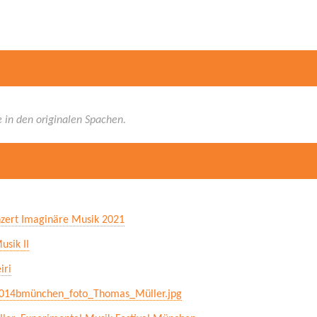
 in den originalen Spachen.
nzert Imaginäre Musik 2021
usik II
iri
2014bmünchen_foto_Thomas_Müller.jpg